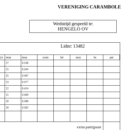
VERENIGING CARAMBOLE
Wedstrijd gespeeld te:
HENGELO OV
Lidnr: 13482
j/n
tecar
moy
score
brt
moy
hs
pnt
27
0.548
25
0.504
25
0.487
23
0.477
22
0.424
21
0.409
20
0.388
20
0.382
extra partijpunt