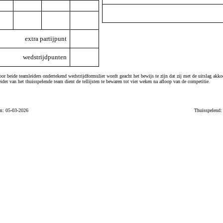
extra partijpunt
wedstrijdpunten
or beide teamleiders ondertekend wedstrijdformulier wordt geacht het bewijs te zijn dat zij met de uitslag akko
ider van het thuisspelende team dient de tellijsten te bewaren tot vier weken na afloop van de competitie.
m: 05-03-2026
Thuisspelend: