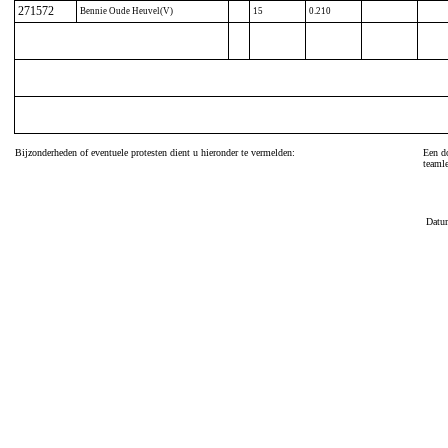
271572
Bennie Oude Heuvel(V)
15
0.210
Bijzonderheden of eventuele protesten dient u hieronder te vermelden:
Een do
teamle
Datu