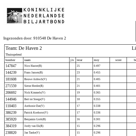
Ingezonden door: 910548 De Haven 2
Team: De Haven 2
L
Thuisspelend
bondsnr
naam
j/n
tecar
moy
score
br
147847
Nico Haster(R)
25
0.497
144239
Frans Jansen(R)
23
0.455
181608
Bouwe Ardesch(V)
21
0.405
271559
Sietze Herder(R)
21
0.401
206692
Nick Kimmels(V)
19
0.365
144946
Bert ter Steege(V)
18
0.355
110403
Anthonie Dat(V)
17
0.338
386239
Patrick Koehorst(V)
17
0.336
385920
Benjamin Grob(R)
16
0.301
384319
Jordy van Ek(R)
15
0.296
238820
Jan Tanke(V)
15
0.296