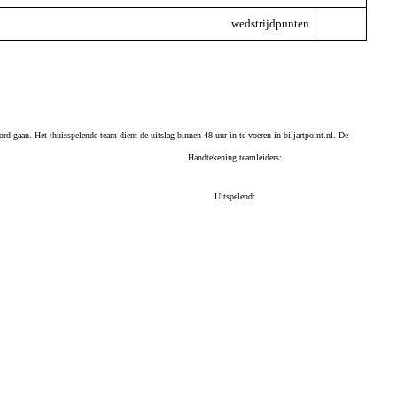
wedstrijdpunten
ord gaan. Het thuisspelende team dient de uitslag binnen 48 uur in te voeren in biljartpoint.nl. De
Handtekening teamleiders:
Uitspelend: