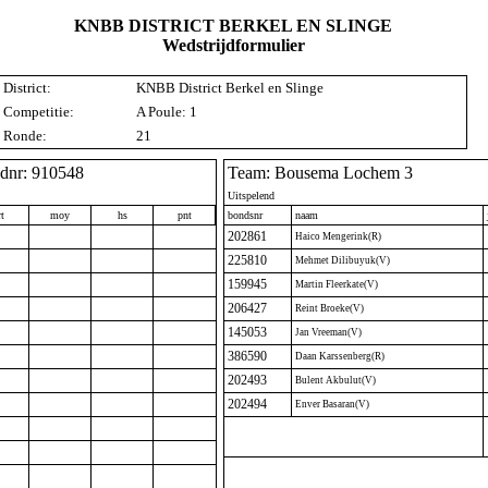
KNBB DISTRICT BERKEL EN SLINGE
Wedstrijdformulier
District:
KNBB District Berkel en Slinge
Competitie:
A Poule: 1
Ronde:
21
idnr: 910548
Team: Bousema Lochem 3
Uitspelend
t
moy
hs
pnt
bondsnr
naam
202861
Haico Mengerink(R)
225810
Mehmet Dilibuyuk(V)
159945
Martin Fleerkate(V)
206427
Reint Broeke(V)
145053
Jan Vreeman(V)
386590
Daan Karssenberg(R)
202493
Bulent Akbulut(V)
202494
Enver Basaran(V)