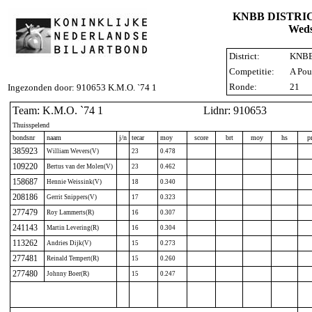
KNBB DISTRI
Weds
District:
KNBB 
Competitie:
A Pou
Ronde:
21
Ingezonden door: 910653 K.M.O. `74 1
Team: K.M.O. `74 1
Lidnr: 910653
Thuisspelend
bondsnr
naam
j/n
tecar
moy
score
brt
moy
hs
p
385923
William Wevers(V)
23
0.478
109220
Bertus van der Molen(V)
23
0.462
158687
Hennie Weissink(V)
18
0.340
208186
Gerrit Snippers(V)
17
0.323
277479
Roy Lammerts(R)
16
0.307
241143
Martin Levering(R)
16
0.304
113262
Andries Dijk(V)
15
0.273
277481
Reinald Tempert(R)
15
0.260
277480
Johnny Boer(R)
15
0.247