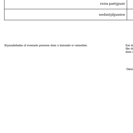
extra partijpunt
wedstrijdpunten
Bijzonderheden of eventuele protesten dient u hieronder te vermelden:
Een do
Het th
dient 
Datu