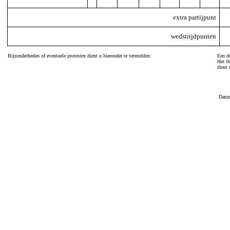
extra partijpunt
wedstrijdpunten
Bijzonderheden of eventuele protesten dient u hieronder te vermelden:
Een do
Het th
dient 
Datu