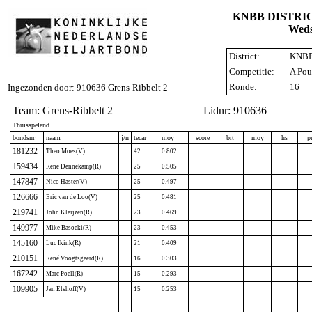
KNBB DISTRI
Weds
District:
KNBB 
Competitie:
A Pou
Ronde:
16
Ingezonden door: 910636 Grens-Ribbelt 2
Team: Grens-Ribbelt 2
Lidnr: 910636
Thuisspelend
bondsnr
naam
j/n
tecar
moy
score
brt
moy
hs
p
181232
Theo Moes(V)
42
0.802
159434
Rene Dennekamp(R)
25
0.505
147847
Nico Haster(V)
25
0.497
126666
Eric van de Loo(V)
25
0.481
219741
John Kleijzen(R)
23
0.469
149977
Mike Basoeki(R)
23
0.453
145160
Luc Ikink(R)
21
0.409
210151
René Voogtsgeerd(R)
16
0.303
167242
Marc Poell(R)
15
0.293
109905
Jan Elshoff(V)
15
0.253