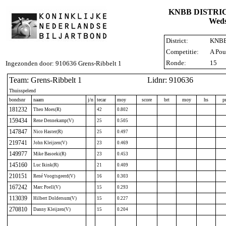
KNBB DISTRI
Weds
District:
KNBB 
Competitie:
A Pou
Ronde:
15
Ingezonden door: 910636 Grens-Ribbelt 1
Team: Grens-Ribbelt 1
Lidnr: 910636
Thuisspelend
bondsnr
naam
j/n
tecar
moy
score
brt
moy
hs
p
181232
Theo Moes(R)
42
0.802
159434
Rene Dennekamp(V)
25
0.505
147847
Nico Haster(R)
25
0.497
219741
John Kleijzen(V)
23
0.469
149977
Mike Basoeki(R)
23
0.453
145160
Luc Ikink(R)
21
0.409
210151
René Voogtsgeerd(V)
16
0.303
167242
Marc Poell(V)
15
0.293
113039
Hilbert Doldersum(V)
15
0.227
270810
Danny Kleijzen(V)
15
0.204