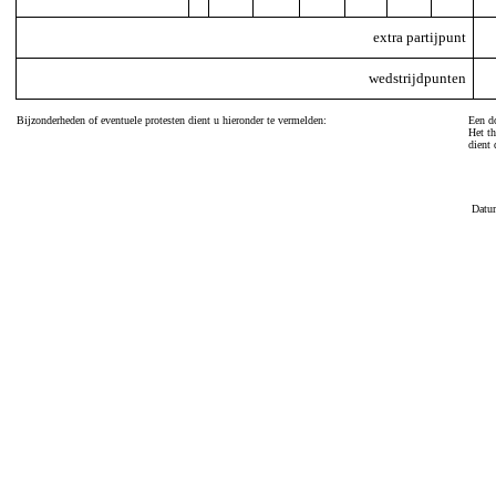
extra partijpunt
wedstrijdpunten
Bijzonderheden of eventuele protesten dient u hieronder te vermelden:
Een do
Het th
dient 
Datu