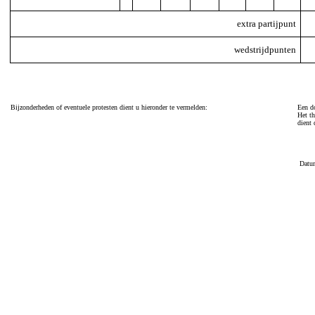
extra partijpunt
wedstrijdpunten
Bijzonderheden of eventuele protesten dient u hieronder te vermelden:
Een do
Het th
dient 
Datu