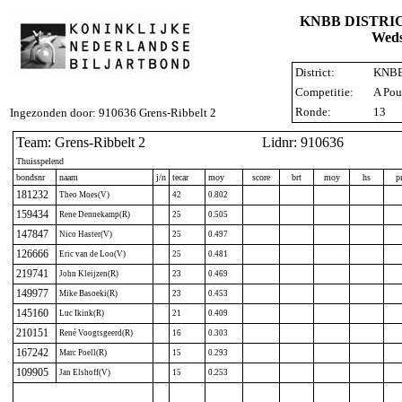
KNBB DISTRI
Weds
District:
KNBB 
Competitie:
A Pou
Ronde:
13
Ingezonden door: 910636 Grens-Ribbelt 2
Team: Grens-Ribbelt 2
Lidnr: 910636
Thuisspelend
bondsnr
naam
j/n
tecar
moy
score
brt
moy
hs
p
181232
Theo Moes(V)
42
0.802
159434
Rene Dennekamp(R)
25
0.505
147847
Nico Haster(V)
25
0.497
126666
Eric van de Loo(V)
25
0.481
219741
John Kleijzen(R)
23
0.469
149977
Mike Basoeki(R)
23
0.453
145160
Luc Ikink(R)
21
0.409
210151
René Voogtsgeerd(R)
16
0.303
167242
Marc Poell(R)
15
0.293
109905
Jan Elshoff(V)
15
0.253