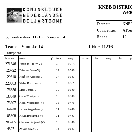
KNBB DISTRI
Weds
District:
KNBB 
Competitie:
A Pou
Ronde:
10
Ingezonden door: 11216 `t Stuupke 14
Team: `t Stuupke 14
Lidnr: 11216
Thuisspelend
bondsnr
naam
j/n
tecar
moy
score
brt
moy
hs
p
271346
Frank de Ruijter(V)
35
0.715
126722
Brian ter Braak(V)
27
0.558
129340
René ten Asbroek(V)
27
0.533
220083
Stefan Busschers(V)
25
0.511
176656
Marc Damen(V)
25
0.500
138849
Gerie Wientjes(V)
25
0.500
178897
Koen Westendorp(V)
23
0.476
169740
Jeroen Koppelman(V)
21
0.406
105608
Kevin Broekhuis(V)
21
0.403
205905
Clemens Bargerink(V)
20
0.386
148071
Robert Rikhof(V)
18
0.351