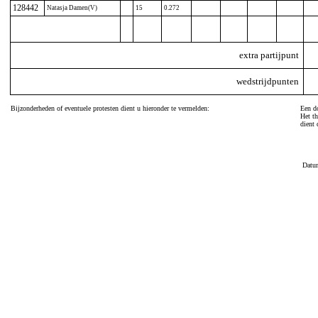
128442
Natasja Damen(V)
15
0.272
extra partijpunt
wedstrijdpunten
Bijzonderheden of eventuele protesten dient u hieronder te vermelden:
Een do
Het th
dient 
Datu