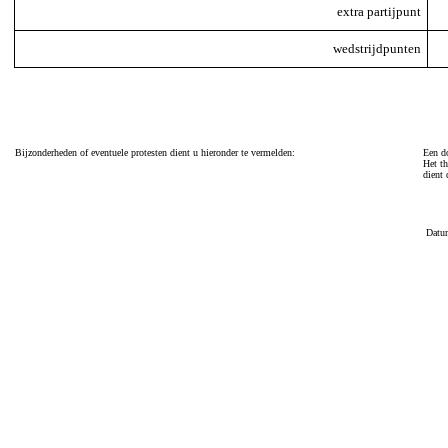
extra partijpunt
wedstrijdpunten
Bijzonderheden of eventuele protesten dient u hieronder te vermelden:
Een do
Het th
dient 
Datu