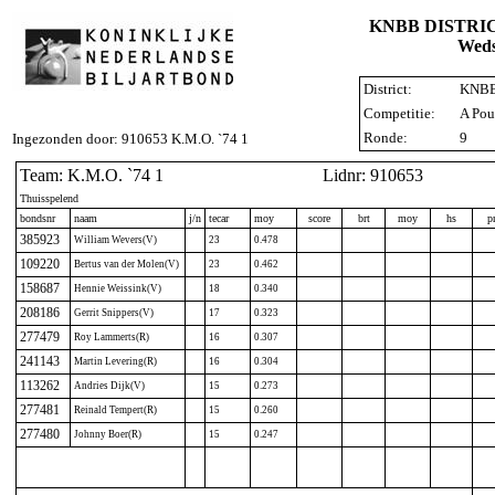
KNBB DISTRI
Weds
District:
KNBB 
Competitie:
A Pou
Ronde:
9
Ingezonden door: 910653 K.M.O. `74 1
Team: K.M.O. `74 1
Lidnr: 910653
Thuisspelend
bondsnr
naam
j/n
tecar
moy
score
brt
moy
hs
p
385923
William Wevers(V)
23
0.478
109220
Bertus van der Molen(V)
23
0.462
158687
Hennie Weissink(V)
18
0.340
208186
Gerrit Snippers(V)
17
0.323
277479
Roy Lammerts(R)
16
0.307
241143
Martin Levering(R)
16
0.304
113262
Andries Dijk(V)
15
0.273
277481
Reinald Tempert(R)
15
0.260
277480
Johnny Boer(R)
15
0.247