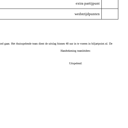
extra partijpunt
wedstrijdpunten
ord gaan. Het thuisspelende team dient de uitslag binnen 48 uur in te voeren in biljartpoint.nl. De
Handtekening teamleiders:
Uitspelend: