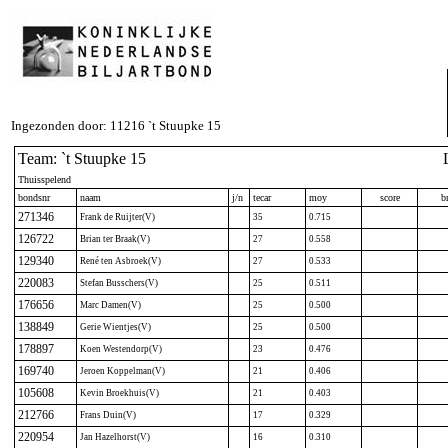
Ingezonden door: 11216 `t Stuupke 15
Team: `t Stuupke 15
Thuisspelend
bondsnr
naam
j/n
tecar
moy
score
br
271346
Frank de Ruijter(V)
35
0.715
126722
Brian ter Braak(V)
27
0.558
129340
René ten Asbroek(V)
27
0.533
220083
Stefan Busschers(V)
25
0.511
176656
Marc Damen(V)
25
0.500
138849
Gerie Wientjes(V)
25
0.500
178897
Koen Westendorp(V)
23
0.476
169740
Jeroen Koppelman(V)
21
0.406
105608
Kevin Broekhuis(V)
21
0.403
212766
Frans Duin(V)
17
0.329
220954
Jan Hazelhorst(V)
16
0.310