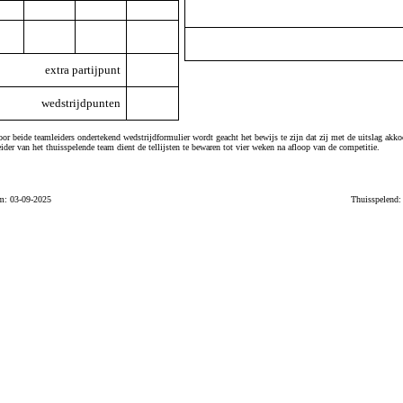
extra partijpunt
wedstrijdpunten
or beide teamleiders ondertekend wedstrijdformulier wordt geacht het bewijs te zijn dat zij met de uitslag akko
ider van het thuisspelende team dient de tellijsten te bewaren tot vier weken na afloop van de competitie.
m: 03-09-2025
Thuisspelend: