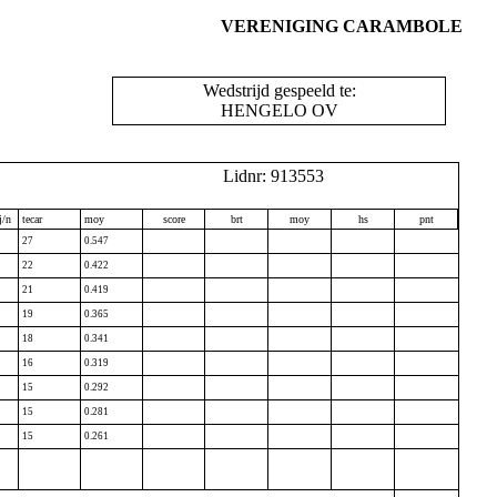
VERENIGING CARAMBOLE
Wedstrijd gespeeld te:
HENGELO OV
Lidnr: 913553
j/n
tecar
moy
score
brt
moy
hs
pnt
27
0.547
22
0.422
21
0.419
19
0.365
18
0.341
16
0.319
15
0.292
15
0.281
15
0.261