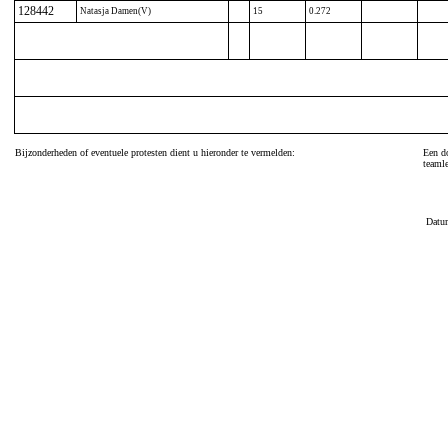
128442
Natasja Damen(V)
15
0.272
Bijzonderheden of eventuele protesten dient u hieronder te vermelden:
Een do
teamle
Datu