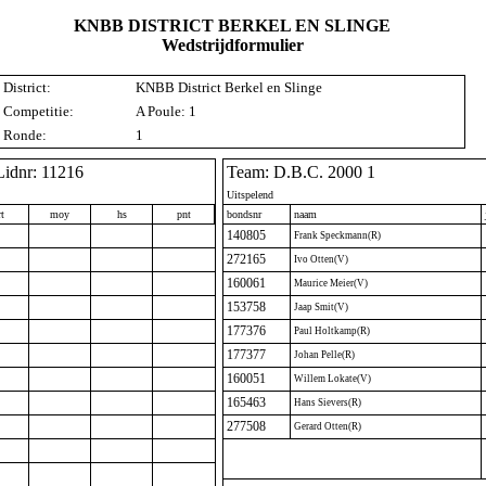
KNBB DISTRICT BERKEL EN SLINGE
Wedstrijdformulier
District:
KNBB District Berkel en Slinge
Competitie:
A Poule: 1
Ronde:
1
Lidnr: 11216
Team: D.B.C. 2000 1
Uitspelend
t
moy
hs
pnt
bondsnr
naam
140805
Frank Speckmann(R)
272165
Ivo Otten(V)
160061
Maurice Meier(V)
153758
Jaap Smit(V)
177376
Paul Holtkamp(R)
177377
Johan Pelle(R)
160051
Willem Lokate(V)
165463
Hans Sievers(R)
277508
Gerard Otten(R)