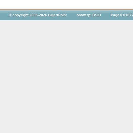
© copyright 2005-2026 BiljartPoint
ontwerp: BSID
Page 0.0167