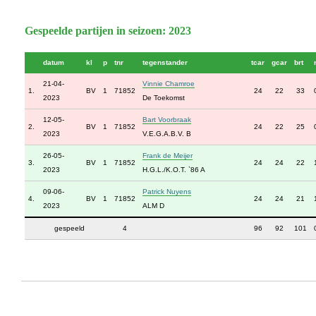
Gespeelde partijen in seizoen: 2023
datum
kl
p
tnr
tegenstander
tcar
gcar
brt
21-04-
Vinnie Chamroe
1.
BV
1
71852
24
22
33
2023
De Toekomst
12-05-
Bart Voorbraak
2.
BV
1
71852
24
22
25
2023
V.E.G.A.B.V. B
26-05-
Frank de Meijer
3.
BV
1
71852
24
24
22
2023
H.G.L./K.O.T. `86 A
09-06-
Patrick Nuyens
4.
BV
1
71852
24
24
21
2023
ALM D
gespeeld
4
96
92
101