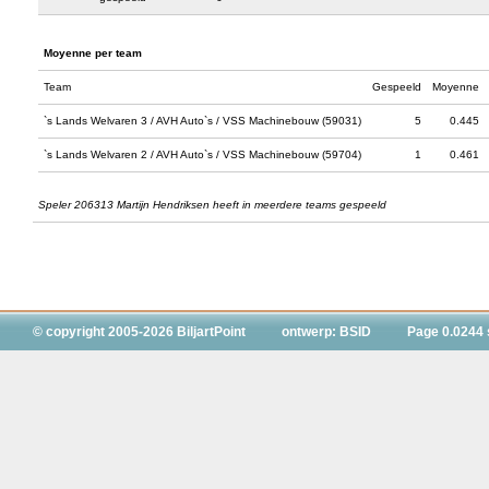
Moyenne per team
Team
Gespeeld
Moyenne
`s Lands Welvaren 3 / AVH Auto`s / VSS Machinebouw (59031)
5
0.445
`s Lands Welvaren 2 / AVH Auto`s / VSS Machinebouw (59704)
1
0.461
Speler 206313 Martijn Hendriksen heeft in meerdere teams gespeeld
© copyright 2005-2026 BiljartPoint
ontwerp: BSID
Page 0.0244