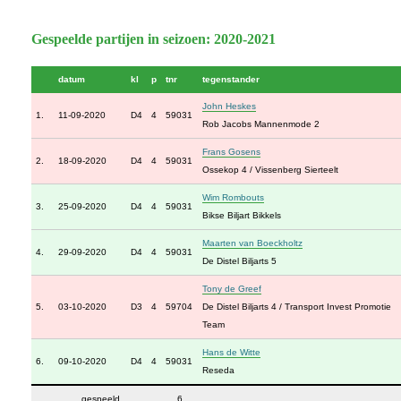
Gespeelde partijen in seizoen: 2020-2021
datum
kl
p
tnr
tegenstander
John Heskes
1.
11-09-2020
D4
4
59031
Rob Jacobs Mannenmode 2
Frans Gosens
2.
18-09-2020
D4
4
59031
Ossekop 4 / Vissenberg Sierteelt
Wim Rombouts
3.
25-09-2020
D4
4
59031
Bikse Biljart Bikkels
Maarten van Boeckholtz
4.
29-09-2020
D4
4
59031
De Distel Biljarts 5
Tony de Greef
5.
03-10-2020
D3
4
59704
De Distel Biljarts 4 / Transport Invest Promotie
Team
Hans de Witte
6.
09-10-2020
D4
4
59031
Reseda
gespeeld
6