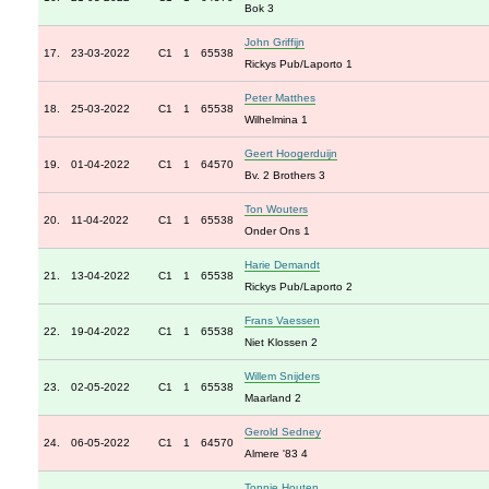
Bok 3
John Griffijn
17.
23-03-2022
C1
1
65538
Rickys Pub/Laporto 1
Peter Matthes
18.
25-03-2022
C1
1
65538
Wilhelmina 1
Geert Hoogerduijn
19.
01-04-2022
C1
1
64570
Bv. 2 Brothers 3
Ton Wouters
20.
11-04-2022
C1
1
65538
Onder Ons 1
Harie Demandt
21.
13-04-2022
C1
1
65538
Rickys Pub/Laporto 2
Frans Vaessen
22.
19-04-2022
C1
1
65538
Niet Klossen 2
Willem Snijders
23.
02-05-2022
C1
1
65538
Maarland 2
Gerold Sedney
24.
06-05-2022
C1
1
64570
Almere '83 4
Tonnie Houten