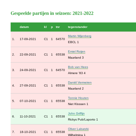
Gespeelde partijen in seizoen: 2021-2022
datum
kl
p
tnr
tegenstander
Martin Wijenberg
1.
17-09-2021
C1
1
64570
EBCL 1
Emiel Roijen
2.
22-09-2021
C1
1
65538
Maarland 3
Bob van Hees
3.
24-09-2021
C1
1
64570
Almere '83 4
Daniël Vermeiren
4.
27-09-2021
C1
1
65538
Maarland 2
Tonnie Houten
5.
07-10-2021
C1
1
65538
Niet Klossen 1
John Griffijn
6.
11-10-2021
C1
1
65538
Rickys Pub/Laporto 1
Oliver Labatzki
7.
18-10-2021
C1
1
65538
Wilhelmina 1