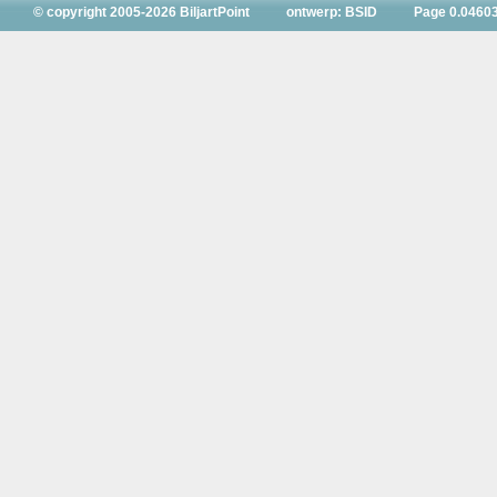
© copyright 2005-2026 BiljartPoint
ontwerp: BSID
Page 0.0460