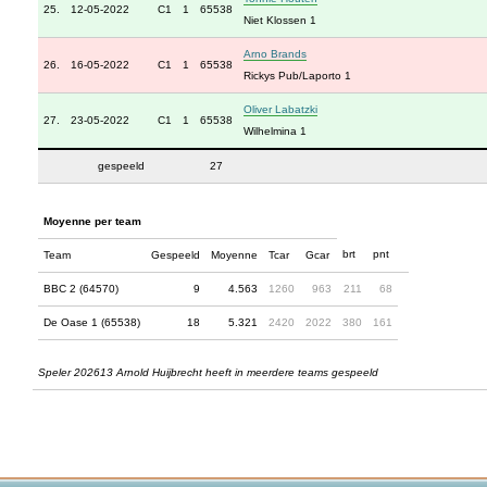
25.
12-05-2022
C1
1
65538
Niet Klossen 1
Arno Brands
26.
16-05-2022
C1
1
65538
Rickys Pub/Laporto 1
Oliver Labatzki
27.
23-05-2022
C1
1
65538
Wilhelmina 1
gespeeld
27
Moyenne per team
brt
pnt
Team
Gespeeld
Moyenne
Tcar
Gcar
BBC 2 (64570)
9
4.563
1260
963
211
68
De Oase 1 (65538)
18
5.321
2420
2022
380
161
Speler 202613 Arnold Huijbrecht heeft in meerdere teams gespeeld