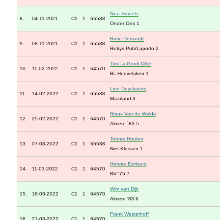
Nico Smeets
8.
04-11-2021
C1
1
65538
Onder Ons 1
Harie Demandt
9.
08-11-2021
C1
1
65538
Rickys Pub/Laporto 2
Tim La Gordt Dillie
10.
11-02-2022
C1
1
64570
Bc.Hoevelaken 1
Lion Duyckaerts
11.
14-02-2022
C1
1
65538
Maarland 3
Rinus Van de Wolde
12.
25-02-2022
C1
1
64570
Almere `83 5
Tonnie Houten
13.
07-03-2022
C1
1
65538
Niet Klossen 1
Hennie Eerkens
14.
11-03-2022
C1
1
64570
BV '75 7
Wim van Dijk
15.
18-03-2022
C1
1
64570
Almere '83 6
Frank Westerhoff
16.
21-03-2022
C1
1
64570