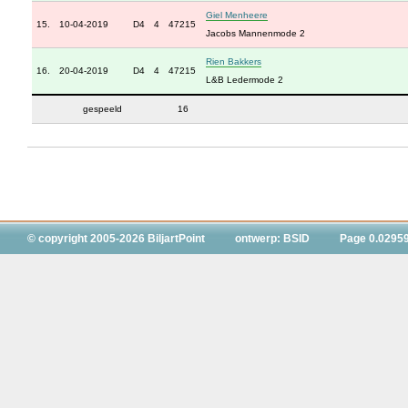
Giel Menheere
15.
10-04-2019
D4
4
47215
Jacobs Mannenmode 2
Rien Bakkers
16.
20-04-2019
D4
4
47215
L&B Ledermode 2
gespeeld
16
© copyright 2005-2026 BiljartPoint
ontwerp: BSID
Page 0.0295