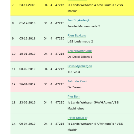
7.
23-11-2018
D4
4
47215
`s Lands Welvaren 4 / AVH Auto`s / VSS
Machin
Jan Suykerbuyk
8.
01-12-2018
D4
4
47215
Jacobs Mannenmode 2
Rien Bakkers
9.
05-12-2018
D4
4
47215
L&B Ledermode 2
Erik Niewenhuijse
10.
15-01-2019
D4
4
47215
De Distel Biljarts 6
Chris Mijnsbergen
11.
08-02-2019
D4
4
47215
TREVA 3
John de Zwart
12.
26-01-2019
D4
4
47215
De Zwaan
Piet Bom
13.
23-02-2019
D4
4
47215
`s Lands Welvaren 5/AVH Autos/VSS
Machinebou
Peter Smulder
14.
06-04-2019
D4
4
47215
`s Lands Welvaren 4 / AVH Auto`s / VSS
Machin