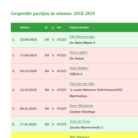
Gespeelde partijen in seizoen: 2018-2019
datum
kl
p
tnr
tegenstander
Erik Niewenhuijse
1.
15-09-2018
D4
4
47215
De Distel Biljarts 6
Henk Leijten
2.
17-09-2018
D4
4
47215
De Zwaan
Jean Mailleur
3.
06-10-2018
D4
4
47215
TREVA 3
Frits van der Vliet
4.
13-10-2018
D4
4
47215
`s Lands Welvaren 5/AVH Autos/VSS
Machinebou
Daan Weststrate
5.
06-11-2018
D4
4
47215
Zandee Kloetinge
Joop de Fouw
6.
17-11-2018
D4
4
47215
Jacobs Mannenmode 1
Wim Walraven