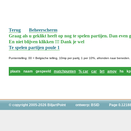
Terug
Beheerscherm
Graag als u geklikt heeft op nog te spelen partijen. Dan even g
En niet blijven klikken !!! Dank je wel
Te spelen partijen poule 1
Puntentelling: 00 = Belgische telling, 10mp per partij, 1 per 10%, afronden naar beneden.
plaats
naam
gespeeld
matchpunten
% car
car
brt
amoy
hs
kp
© copyright 2005-2026 BiljartPoint
ontwerp: BSID
Page 0.1218