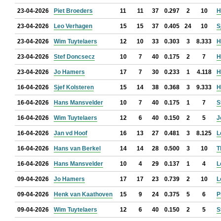
23-04-2026
Piet Broeders
11
11
37
0.297
2
10
H
23-04-2026
Leo Verhagen
15
15
37
0.405
24
10
S
23-04-2026
Wim Tuytelaers
12
10
33
0.303
3
8.333
H
23-04-2026
Stef Doncsecz
10
7
40
0.175
2
7
H
23-04-2026
Jo Hamers
17
7
30
0.233
1
4.118
H
16-04-2026
Sjef Kolsteren
15
14
38
0.368
3
9.333
H
16-04-2026
Hans Mansvelder
10
7
40
0.175
1
7
S
16-04-2026
Wim Tuytelaers
12
6
40
0.150
2
5
J
16-04-2026
Jan vd Hoof
16
13
27
0.481
3
8.125
L
16-04-2026
Hans van Berkel
14
14
28
0.500
3
10
T
16-04-2026
Hans Mansvelder
10
4
29
0.137
1
4
L
09-04-2026
Jo Hamers
17
17
23
0.739
2
10
L
09-04-2026
Henk van Kaathoven
15
9
24
0.375
5
6
P
09-04-2026
Wim Tuytelaers
12
6
40
0.150
2
5
S