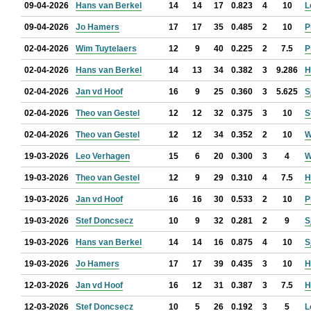
09-04-2026
Hans van Berkel
14
14
17
0.823
4
10
L
09-04-2026
Jo Hamers
17
17
35
0.485
2
10
P
02-04-2026
Wim Tuytelaers
12
9
40
0.225
2
7.5
P
02-04-2026
Hans van Berkel
14
13
34
0.382
3
9.286
H
02-04-2026
Jan vd Hoof
16
9
25
0.360
3
5.625
S
02-04-2026
Theo van Gestel
12
12
32
0.375
3
10
S
02-04-2026
Theo van Gestel
12
12
34
0.352
2
10
W
19-03-2026
Leo Verhagen
15
6
20
0.300
3
4
W
19-03-2026
Theo van Gestel
12
9
29
0.310
4
7.5
H
19-03-2026
Jan vd Hoof
16
16
30
0.533
2
10
P
19-03-2026
Stef Doncsecz
10
9
32
0.281
2
9
S
19-03-2026
Hans van Berkel
14
14
16
0.875
4
10
S
19-03-2026
Jo Hamers
17
17
39
0.435
3
10
H
12-03-2026
Jan vd Hoof
16
12
31
0.387
3
7.5
H
12-03-2026
Stef Doncsecz
10
5
26
0.192
3
5
L