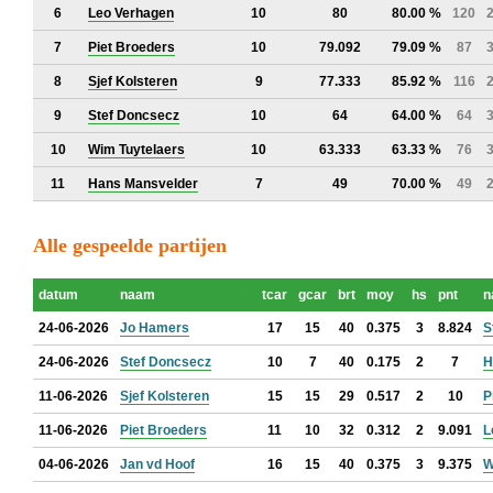
6
Leo Verhagen
10
80
80.00 %
120
7
Piet Broeders
10
79.092
79.09 %
87
8
Sjef Kolsteren
9
77.333
85.92 %
116
9
Stef Doncsecz
10
64
64.00 %
64
10
Wim Tuytelaers
10
63.333
63.33 %
76
11
Hans Mansvelder
7
49
70.00 %
49
Alle gespeelde partijen
datum
naam
tcar
gcar
brt
moy
hs
pnt
n
24-06-2026
Jo Hamers
17
15
40
0.375
3
8.824
S
24-06-2026
Stef Doncsecz
10
7
40
0.175
2
7
H
11-06-2026
Sjef Kolsteren
15
15
29
0.517
2
10
P
11-06-2026
Piet Broeders
11
10
32
0.312
2
9.091
L
04-06-2026
Jan vd Hoof
16
15
40
0.375
3
9.375
W