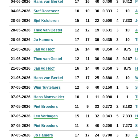
04-06-2026
Hans van Berkel
17
16
40
0.400
3
9.412
P
04-06-2026
Stef Doncsecz
10
10
30
0.333
2
10
J
28-05-2026
Sjef Kolsteren
15
11
22
0.500
4
7.333
J
28-05-2026
Theo van Gestel
12
12
19
0.631
3
10
J
28-05-2026
Jo Hamers
17
17
39
0.435
3
10
T
21-05-2026
Jan vd Hoof
16
14
40
0.350
4
8.75
H
21-05-2026
Theo van Gestel
12
11
30
0.366
3
9.167
L
21-05-2026
Jan vd Hoof
16
14
40
0.350
3
8.75
H
21-05-2026
Hans van Berkel
17
17
25
0.680
3
10
W
07-05-2026
Wim Tuytelaers
12
6
40
0.150
1
5
S
07-05-2026
Hans Mansvelder
10
1
11
0.090
1
1
T
07-05-2026
Piet Broeders
11
9
33
0.272
2
8.182
T
07-05-2026
Leo Verhagen
15
11
32
0.343
5
7.333
H
07-05-2026
Piet Broeders
11
8
40
0.200
1
7.273
S
07-05-2026
Jo Hamers
17
17
24
0.708
3
10
J