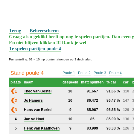
Terug
Beheerscherm
Graag als u geklikt heeft op nog te spelen partijen. Dan even g
En niet blijven klikken !!! Dank je wel
Te spelen partijen poule 4
Puntentelling: 02 = 10 mp punten afronden op 3 decimalen.
Stand poule 4
Poule 1
-
Poule 2
-
Poule 3
-
Poule 4
-
plaats
naam
gespeeld
matchpunten
% car
car
b
1
Theo van Gestel
10
91.667
91.66 %
110
2
Jo Hamers
10
86.472
86.47 %
147
3
Hans van Berkel
9
85.967
95.55 %
129
4
Jan vd Hoof
10
85
85.00 %
136
5
Henk van Kaathoven
9
83.999
93.33 %
126