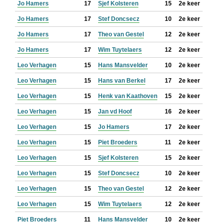
Jo Hamers
17
Sjef Kolsteren
15
2e keer
Jo Hamers
17
Stef Doncsecz
10
2e keer
Jo Hamers
17
Theo van Gestel
12
2e keer
Jo Hamers
17
Wim Tuytelaers
12
2e keer
Leo Verhagen
15
Hans Mansvelder
10
2e keer
Leo Verhagen
15
Hans van Berkel
17
2e keer
Leo Verhagen
15
Henk van Kaathoven
15
2e keer
Leo Verhagen
15
Jan vd Hoof
16
2e keer
Leo Verhagen
15
Jo Hamers
17
2e keer
Leo Verhagen
15
Piet Broeders
11
2e keer
Leo Verhagen
15
Sjef Kolsteren
15
2e keer
Leo Verhagen
15
Stef Doncsecz
10
2e keer
Leo Verhagen
15
Theo van Gestel
12
2e keer
Leo Verhagen
15
Wim Tuytelaers
12
2e keer
Piet Broeders
11
Hans Mansvelder
10
2e keer