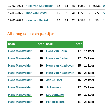
12-03-2026
Henk van Kaathoven
15
14
40
0.350
3
9.333
W
12-03-2026
Theo van Gestel
12
9
40
0.225
2
7.5
S
12-03-2026
Hans van Berkel
14
14
24
0.583
3
10
J
Alle nog te spelen partijen
naam
tcar
naam
tcar
Hans Mansvelder
10
Hans van Berkel
17
1e keer
Hans Mansvelder
10
Hans van Berkel
17
2e keer
Hans Mansvelder
10
Henk van Kaathoven
15
1e keer
Hans Mansvelder
10
Henk van Kaathoven
15
2e keer
Hans Mansvelder
10
Jan vd Hoof
16
2e keer
Hans Mansvelder
10
Jo Hamers
17
2e keer
Hans Mansvelder
10
Leo Verhagen
15
2e keer
Hans Mansvelder
10
Piet Broeders
11
2e keer