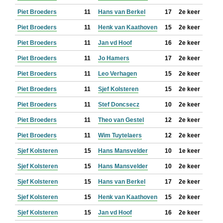
Piet Broeders
11
Hans van Berkel
17
2e keer
Piet Broeders
11
Henk van Kaathoven
15
2e keer
Piet Broeders
11
Jan vd Hoof
16
2e keer
Piet Broeders
11
Jo Hamers
17
2e keer
Piet Broeders
11
Leo Verhagen
15
2e keer
Piet Broeders
11
Sjef Kolsteren
15
2e keer
Piet Broeders
11
Stef Doncsecz
10
2e keer
Piet Broeders
11
Theo van Gestel
12
2e keer
Piet Broeders
11
Wim Tuytelaers
12
2e keer
Sjef Kolsteren
15
Hans Mansvelder
10
1e keer
Sjef Kolsteren
15
Hans Mansvelder
10
2e keer
Sjef Kolsteren
15
Hans van Berkel
17
2e keer
Sjef Kolsteren
15
Henk van Kaathoven
15
2e keer
Sjef Kolsteren
15
Jan vd Hoof
16
2e keer