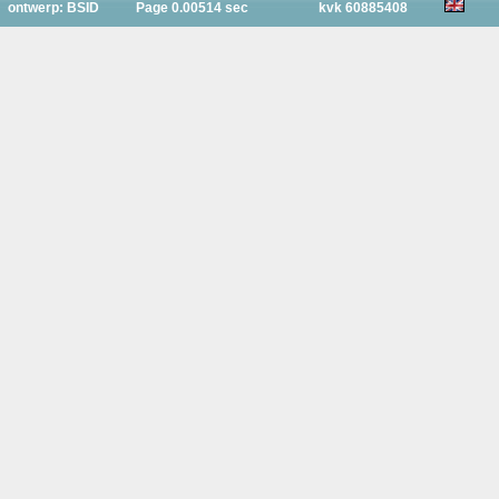
ontwerp: BSID
Page 0.00514 sec
kvk 60885408