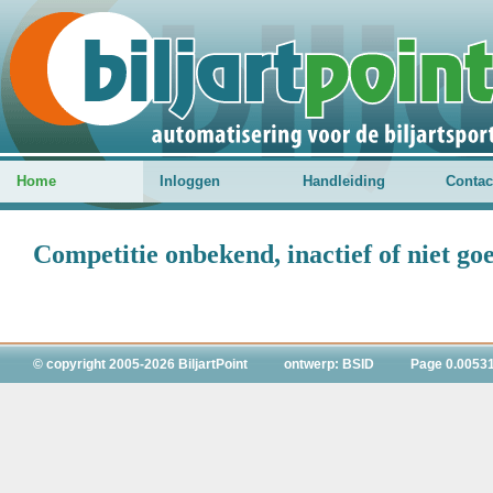
Home
Inloggen
Handleiding
Contac
Competitie onbekend, inactief of niet g
© copyright 2005-2026 BiljartPoint
ontwerp: BSID
Page 0.0053