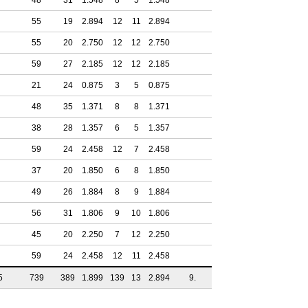
48
31
1.548
8
5
1.548
55
19
2.894
12
11
2.894
55
20
2.750
12
12
2.750
59
27
2.185
12
12
2.185
21
24
0.875
3
5
0.875
48
35
1.371
8
8
1.371
38
28
1.357
6
5
1.357
59
24
2.458
12
7
2.458
37
20
1.850
6
8
1.850
49
26
1.884
8
9
1.884
56
31
1.806
9
10
1.806
45
20
2.250
7
12
2.250
59
24
2.458
12
11
2.458
5
739
389
1.899
139
13
2.894
9.