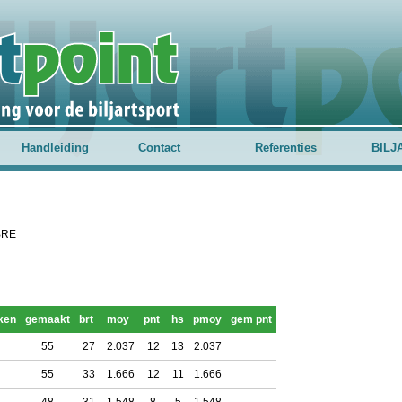
Handleiding
Contact
Referenties
BILJ
IBRE
ken
gemaakt
brt
moy
pnt
hs
pmoy
gem pnt
55
27
2.037
12
13
2.037
55
33
1.666
12
11
1.666