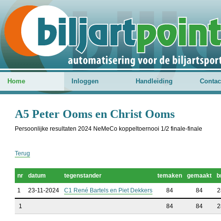
Home
Inloggen
Handleiding
Contac
A5 Peter Ooms en Christ Ooms
Persoonlijke resultaten 2024 NeMeCo koppeltoernooi 1/2 finale-finale
Terug
nr
datum
tegenstander
temaken
gemaakt
b
1
23-11-2024
C1 René Bartels en Piet Dekkers
84
84
2
1
84
84
2