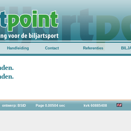
Handleiding
Contact
Referenties
BILJ
nden.
nden.
ontwerp: BSID
Page 0.00504 sec
kvk 60885408