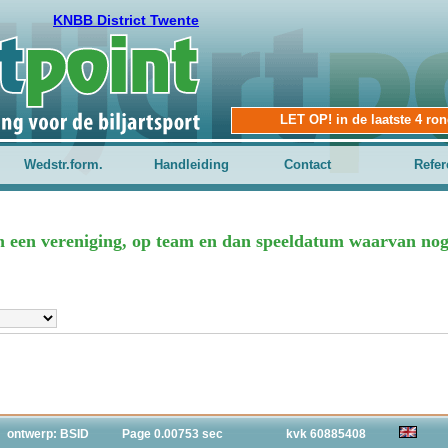
KNBB District Twente
LET OP! in de laatste 4 ro
Wedstr.form.
Handleiding
Contact
Refer
n een vereniging, op team en dan speeldatum waarvan nog 
ontwerp: BSID
Page 0.00753 sec
kvk 60885408